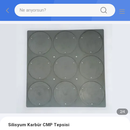
2
/
4
Silisyum Karbür CMP Tepsisi