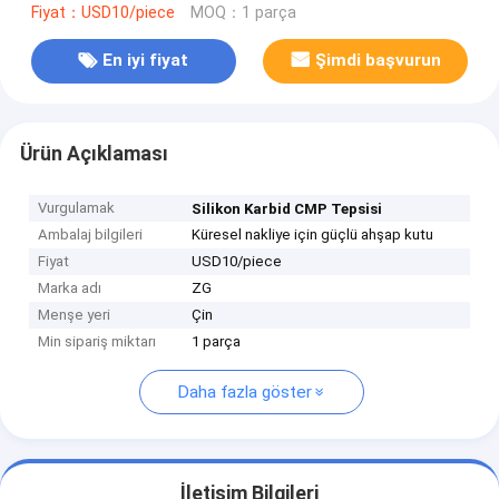
Fiyat：USD10/piece
MOQ：1 parça
En iyi fiyat
Şimdi başvurun
Ürün Açıklaması
Vurgulamak
Silikon Karbid CMP Tepsisi
Ambalaj bilgileri
Küresel nakliye için güçlü ahşap kutu
Fiyat
USD10/piece
Marka adı
ZG
Menşe yeri
Çin
Min sipariş miktarı
1 parça
Daha fazla göster
İletişim Bilgileri