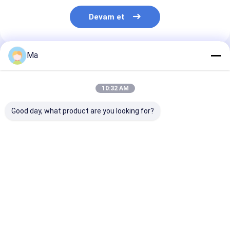
Devam et
Ma
Önerilen Ürünler
10:32 AM
Good day, what product are you looking for?
Yüksek Taşlama
Yüksek saflıklı
Yüksek işleme
Verimliliğine Sahip
sertleştirme
verimliliği ve ç
Seramik Elmas
teknolojisi ve eşit
taraflı öğütmed
Taşlama Taşı,
yoğunluk için
düzlük için se
Yüksek Aşınma
izostatik baskı ile
yapıştırma disk
En iyi fiyat
En iyi fiyat
En iyi fiy
Direnci ve Düşük
seramik giyim
Taşlama Sıcaklığı
diskleri ve halkaları