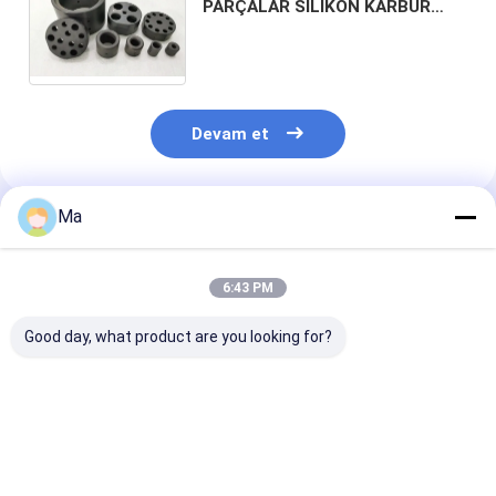
PARÇALAR SİLİKON KARBÜR
KALIP KOLLARI, Asferik cam
kalıplama sıcak şekillendirme
kalıbı (kalıp kovanı)
Devam et
Ma
Önerilen Ürünler
6:43 PM
Good day, what product are you looking for?
Corseed Elektrik
Hassas Seramik
Yüksek Sertlik
İletici Seramik
Wafer Taşıma Kol
Yüksek Sıcaklı
Taşıma kolu
Alüminyum Oksit
Direnci Kimyas