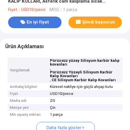
KALIP KOLLARI, Asferik cam kalıplama sıcak
şekillendirme kalıbı (kalıp kovanı)
Fiyat：USD10/piece
MOQ：1 parça
En iyi fiyat
Şimdi başvurun
Ürün Açıklaması
Pürüzsüz yüzey Silisyum karbür kalıp
kovanları
,
Vurgulamak
Pürüzsüz Yüzeyli Silisyum Karbür
Kalıp Kovanları
,
CE Silisyum Karbür Kalıp Kovanları
Ambalaj bilgileri
Küresel nakliye için güçlü ahşap kutu
Fiyat
USD10/piece
Marka adı
ZG
Menşe yeri
Çin
Min sipariş miktarı
1 parça
Daha fazla göster