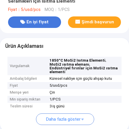
Seramikleri İçin Isıtma Elementi
Fiyat：5/usd/pcs
MOQ：1/PCS
En iyi fiyat
Şimdi başvurun
Ürün Açıklaması
,
1850°C MoSi2 Isıtma Elementi
,
MoSi2 ısıtma elemanı
Vurgulamak
Endüstriyel fırınlar için MoSi2 ısıtma
elementi
Ambalaj bilgileri
Küresel nakliye için güçlü ahşap kutu
Fiyat
5/usd/pcs
Menşe yeri
Çin
Min sipariş miktarı
1/PCS
Teslim süresi
3 iş günü
Daha fazla göster