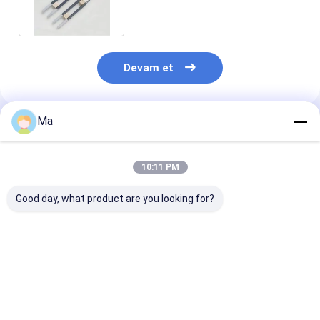
Elementi
Devam et
Ma
Önerilen Ürünler
10:11 PM
Good day, what product are you looking for?
MoSi2 Isıtma
Yüksek Sıcaklıklı
1800°C U şekli
elemanları 1700°C
MoSi2 Diş Isıtma
Zirkonya Sint
1800°C 1850°C
Elementi Vakum
için Isıtma El
1900°C
Oluşturma Makinesi
için Diş Isıtma
En iyi fiyat
En iyi fiyat
En iyi fiy