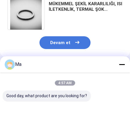
MÜKEMMEL ŞEKİL KARARLILIĞI, ISI
İLETKENLİK, TERMAL ŞOK
DİRENCİ SİLİKON KARBÜR
MEKANİK SIZDIRMAZLIK
Devam et
Ma
Önerilen Ürünler
4:57 AM
Good day, what product are you looking for?
SİYAH SİLİKON
Yüksek Verimli
Yüksek Mekani
KARBÜR TOZU,
Öğütme için Çok
Mukavemete,