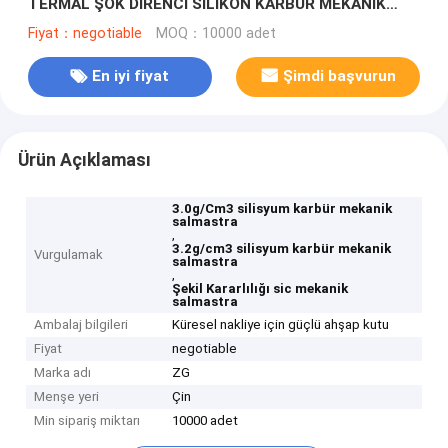
TERMAL ŞOK DİRENCİ SİLİKON KARBÜR MEKANİK
SIZDIRMAZLIK
Fiyat：negotiable
MOQ：10000 adet
En iyi fiyat
Şimdi başvurun
Ürün Açıklaması
3.0g/Cm3 silisyum karbür mekanik
salmastra
,
3.2g/cm3 silisyum karbür mekanik
Vurgulamak
salmastra
,
Şekil Kararlılığı sic mekanik
salmastra
Ambalaj bilgileri
Küresel nakliye için güçlü ahşap kutu
Fiyat
negotiable
Marka adı
ZG
Menşe yeri
Çin
Min sipariş miktarı
10000 adet