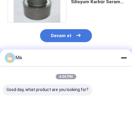
Silisyum Karbür Seramik
Kafa Korozyon Direnci
Devam et
Ma
Önerilen Ürünler
4:04 PM
Good day, what product are you looking for?
SİYAH SİLİKON
Yüksek Verimli
Yüksek Mekani
KARBÜR TOZU,
Öğütme için Çok
Mukavemete,
Yapıştırılmış
Yönlü Korozyon
Olağanüstü Yü