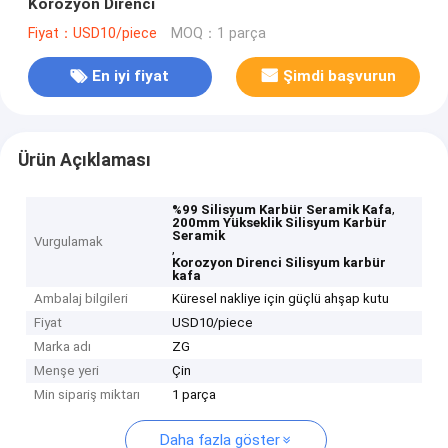
Korozyon Direnci
Fiyat：USD10/piece
MOQ：1 parça
En iyi fiyat
Şimdi başvurun
Ürün Açıklaması
,
%99 Silisyum Karbür Seramik Kafa
200mm Yükseklik Silisyum Karbür
Seramik
Vurgulamak
,
Korozyon Direnci Silisyum karbür
kafa
Ambalaj bilgileri
Küresel nakliye için güçlü ahşap kutu
Fiyat
USD10/piece
Marka adı
ZG
Menşe yeri
Çin
Min sipariş miktarı
1 parça
Daha fazla göster