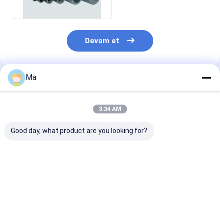
Devam et
Ma
Önerilen Ürünler
3:34 AM
Good day, what product are you looking for?
SİYAH SİLİKON
Yüksek Verimli
Yüksek Mekani
KARBÜR TOZU,
Öğütme için Çok
Mukavemete,
Yapıştırılmış
Yönlü Korozyon
Olağanüstü Yü
aşındırıcı aletler,
Direnci, Olağanüstü
Sıcaklık Direnc
alıştırma ve cilalama
Aşınma Direnci ve
Mükemmel Kor
En iyi fiyat
En iyi fiyat
En iyi fiy
Aşırı Sıcaklık
Direncine Sahi